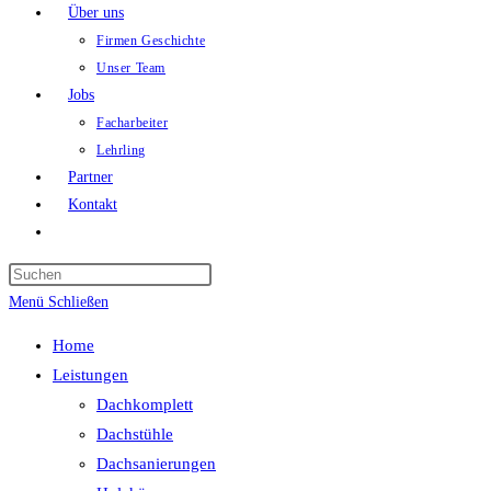
Über uns
Firmen Geschichte
Unser Team
Jobs
Facharbeiter
Lehrling
Partner
Kontakt
Website-
Suche
Press
umschalten
Escape
Menü
Schließen
to
Home
close
Leistungen
the
Dachkomplett
search
Dachstühle
panel.
Dachsanierungen