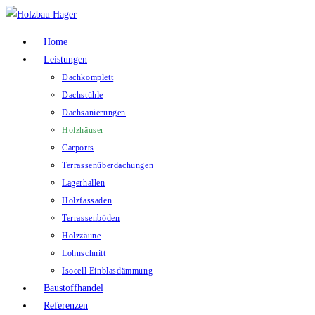
Zum
Inhalt
Home
springen
Leistungen
Dachkomplett
Dachstühle
Dachsanierungen
Holzhäuser
Carports
Terrassenüberdachungen
Lagerhallen
Holzfassaden
Terrassenböden
Holzzäune
Lohnschnitt
Isocell Einblasdämmung
Baustoffhandel
Referenzen